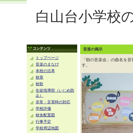
白山台小学校
コンテンツ
音楽の掲示
トップページ
「朝の音楽会」の曲名を音
音楽のまなび
す。
本校の沿革
校章
校歌
生徒指導部（いじめ防
止）
非常・災害時の対応
学校評価
校舎配置図
行事予定
学校周辺地図