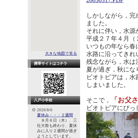
20030317.PDF
しかしながら，完
ました。
それに伴い，水源
平成２７年４月（
いつもの年なら春
水路に沿ってきれ
大きな地図で見る
残念ながら，水は
携帯サイトはコチラ
夏が過ぎ，秋にな
ビオトピアは，水
しまいました。
「お父
そこで，
八戸小学校
ビオトピアにびっ
2026/8/6
夏休み・・・２週間
８月６日（木）、三
社大祭も終わり、夏休
みに入り２週間が過ぎ
ようとしています。