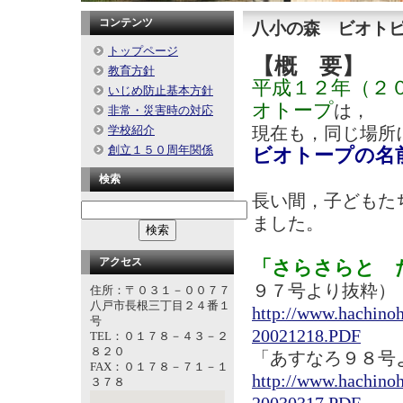
コンテンツ
八小の森 ビオト
トップページ
【概 要】
教育方針
平成１２年（２
いじめ防止基本方針
オトープ
は，
非常・災害時の対応
現在も，同じ場所
学校紹介
創立１５０周年関係
ビオトープの名
検索
長い間，子どもた
ました。
アクセス
「さらさらと 
９７号より抜粋）
住所：〒０３１－００７７
八戸市長根三丁目２４番１
http://www.hachin
号
20021218.PDF
TEL：０１７８－４３－２
８２０
「あすなろ９８
FAX：０１７８－７１－１
http://www.hachino
３７８