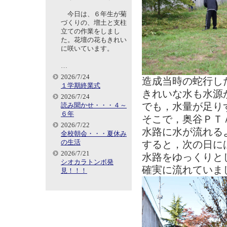
今日は、６年生が菊
づくりの、増土と支柱
立ての作業をしまし
た。花壇の花もきれい
に咲いています。
…
2026/7/24
造成当時の蛇行し
１学期終業式
きれいな水も水源
2026/7/24
でも，水量が足り
読み聞かせ・・・４～
６年
そこで，奥谷ＰＴ
2026/7/22
水路に水が流れる
全校朝会・・・夏休み
の生活
すると，次の日に
2026/7/21
水路をゆっくりと
シオカラトンボ発
確実に流れていま
見！！！