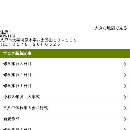
大きな地図で見る
住所：
039-1161
八戸市大字河原木字八太郎山１０－１３９
TEL：
０１７８（２８）０５２５
ブログ新着記事
修学旅行３日目
修学旅行２日目
修学旅行１日目
令和８年度 入学式
三八中体秋季大会壮行式
新規作成
修学旅行３日目