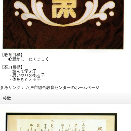
【教育目標】
心豊かに たくましく
【努力目標】
・進んで学ぶ子
・思いやりのある子
・体をきたえる子
参考リンク：
八戸市総合教育センターのホームページ
校歌