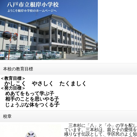
本校の教育目標
＜教育目標＞
かしこく やさしく たくましく
＜努力目標＞
めあてをもって学ぶ子
相手のことを思いやる子
子
じょうぶな体をつくる
校章
三本杉に「八」と「小」の字を配し
ています。三本杉は、親と子の愛情を
織りなす伝説として、学区民のよく知