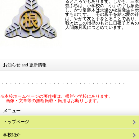
るところでもあります。しかも、三本
並ぶ杉は、小学校の「小」の字も象徴
し、かつ常磐木は永遠の校運隆生を示
すものです。 子の親子を結ぶ愛の絆
は、やがて友と手をとることであり、
我々はこの指標のもとに日夜子どもの
人間像具現につとめています。
お知らせ and 更新情報
・・・・・・・・・・・・・・・・・・・・・・・・・・・・・
※本校ホームページの著作権は、根岸小学校にあります。
画像・文章等の無断転載・転用はお断りします。
メニュー
トップページ
学校紹介