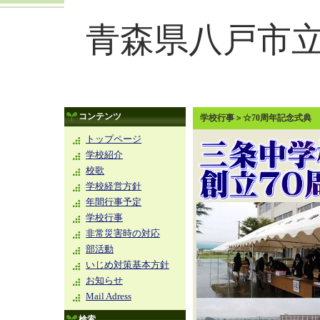
青森県八戸市
コンテンツ
学校行事＞☆70周年記念式典
トップページ
学校紹介
校歌
学校経営方針
年間行事予定
学校行事
非常災害時の対応
部活動
いじめ対策基本方針
お知らせ
Mail Adress
検索