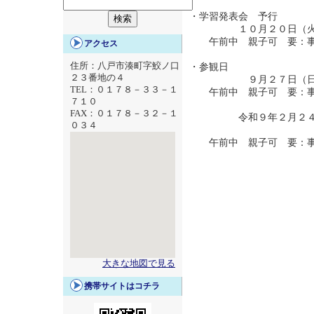
・学習発表会 予行
１０月２０日（火
午前中 親子可 要：事
アクセス
住所：八戸市湊町字鮫ノ口
・参観日
２３番地の４
９月２７日（日
TEL：０１７８－３３－１
午前中 親子可 要：事
７１０
FAX：０１７８－３２－１
令和９年２月２４
０３４
午前中 親子可 要：事
大きな地図で見る
携帯サイトはコチラ