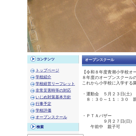
コンテンツ
オープンスクール
トップページ
【令和８年度青潮小学校オ
学校紹介
８年度のオープンスクール
これから小学校に入学する
学校経営リーフレット
非常災害時等の対応
・運動会 ５月２３日(土)
いじめ対策基本方針
８：３０～１１：３０ 
行事予定
学校評価
・ＰＴＡバザー
オープンスクール
９月２７日(日)
午前中 親子可
検索